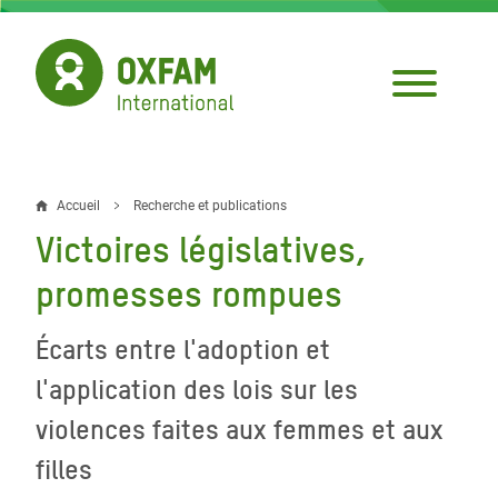
Aller
au
contenu
principal
Accueil
Recherche et publications
Fil
Victoires législatives,
d'Ariane
promesses rompues
Écarts entre l'adoption et
l'application des lois sur les
violences faites aux femmes et aux
filles