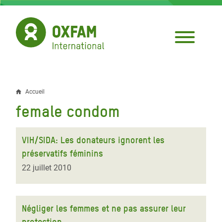
Aller
au
contenu
principal
Accueil
Fil
female condom
d'Ariane
VIH/SIDA: Les donateurs ignorent les
préservatifs féminins
22 juillet 2010
Négliger les femmes et ne pas assurer leur
protection