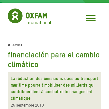
Aller
au
contenu
principal
Accueil
Fil
financiación para el cambio
d'Ariane
climático
La réduction des émissions dues au transport
maritime pourrait mobiliser des milliards qui
contribueraient à combattre le changement
climatique
26 septembre 2010