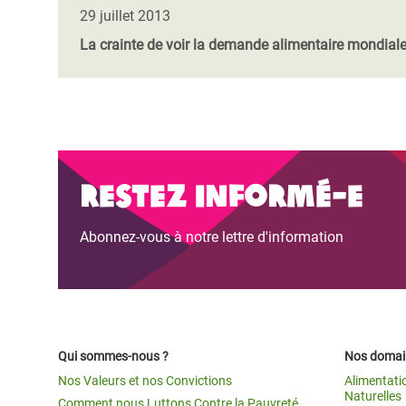
Conflits et Catastrophes
#MonClimatMonAvenir
Crise 
29 juillet 2013
Alime
La crainte de voir la demande alimentaire mondiale
Inégalités Extrêmes et
Mettons Fin à la Souffrance qui se Cache
l’Est
Services Essentiels
Derrière notre Alimentation
Crise
Inequality and Rights in a
Les Violences Faites aux Femmes et aux
Digital Age
Filles, Ça Suffit !
Crise
au Ba
Restez informé-e
Gender, Rights, and Justice
Crise
Souda
Abonnez-vous à notre lettre d'information
Crise 
Qui sommes-nous ?
Nos domain
Nos Valeurs et nos Convictions
Alimentati
Naturelles
Comment nous Luttons Contre la Pauvreté