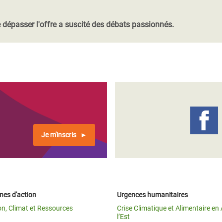
Climatique et
ntaire en Afrique de
 dépasser l'offre a suscité des débats passionnés.
 au Yémen
 des Réfugiés Rohingyas
ngladesh
 des Réfugié·es au
n du Sud
Je m'inscris
en Syrie
es d'action
Urgences humanitaires
on, Climat et Ressources
Crise Climatique et Alimentaire en 
l’Est