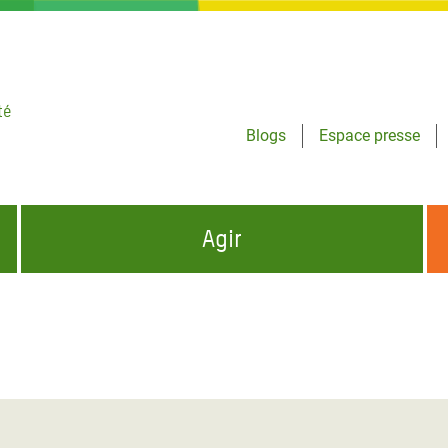
té
Blogs
Espace presse
Agir
NCES HUMANITAIRES
S'INFORMER ET RELAYER NOS MESSAGES
OXFAM DANS LE MONDE
QUI SOMMES-NOUS ?
 aux Dons pour la Crise
ban
à Gaza