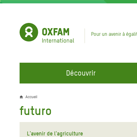
Aller
au
contenu
principal
Pour un avenir à égali
Découvrir
NOS DOMAINES D'ACTION
REJOINDRE NOS CAMPAGNES
URGE
Accueil
Fil
futuro
Eau et Assainissement
Climate Justice
Appel
d'Ariane
au Li
Alimentation, Climat et
Hands Off Our Spaces
Ressources Naturelles
Crise 
L'avenir de l'agriculture
Rejoignez la Communauté