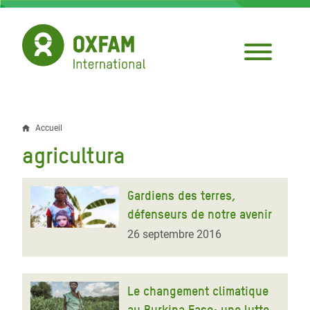
Aller
au
contenu
principal
Accueil
Fil
agricultura
d'Ariane
Gardiens des terres,
défenseurs de notre avenir
26 septembre 2016
Le changement climatique
au Burkina Faso: une lutte