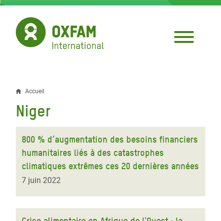
Aller
au
contenu
principal
Accueil
Fil
Niger
d'Ariane
800 % d’augmentation des besoins financiers
humanitaires liés à des catastrophes
climatiques extrêmes ces 20 dernières années
7 juin 2022
Crise alimentaire en Afrique de l'Ouest : la