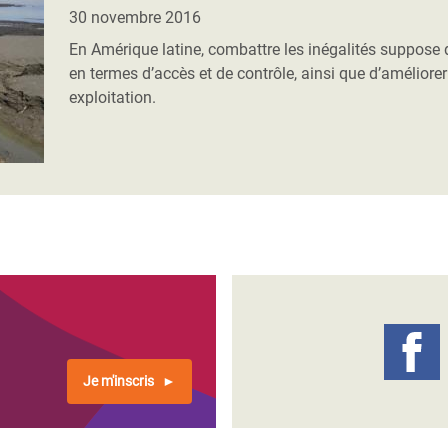
Climatique et
30 novembre 2016
ntaire en Afrique de
En Amérique latine, combattre les inégalités suppose d
en termes d’accès et de contrôle, ainsi que d’améliorer 
exploitation.
 au Yémen
 des Réfugiés Rohingyas
ngladesh
 des Réfugié·es au
n du Sud
en Syrie
Je m'inscris