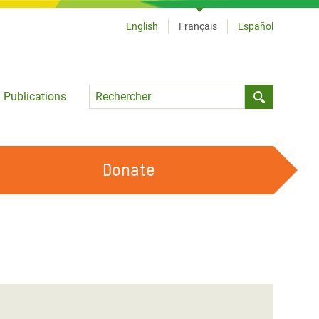
English
Français
Español
Language
Publications
Submit sea
Donate
TRAVAILLER AVEC NOUS
OUR FEMINIST PRINCIPLES
DEVENIR BÉNÉVOLE