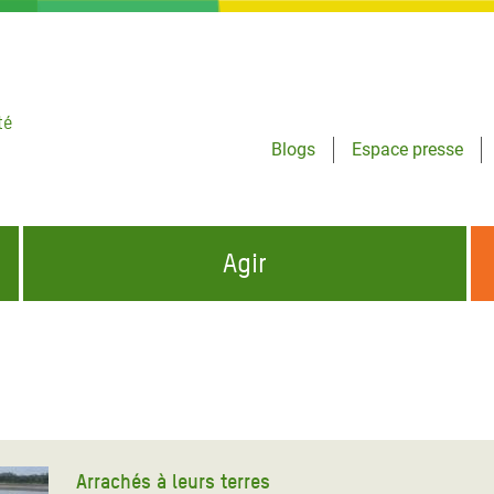
té
Blogs
Espace presse
Agir
NCES HUMANITAIRES
S'INFORMER ET RELAYER NOS MESSAGES
OXFAM DANS LE MONDE
QUI SOMMES-NOUS ?
 aux Dons pour la Crise
ban
à Gaza
Arrachés à leurs terres