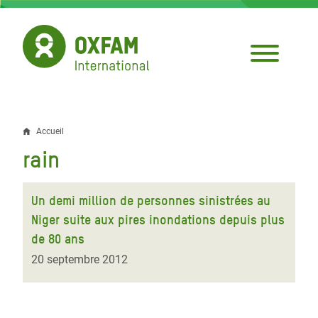
Aller
au
contenu
principal
Accueil
Fil
rain
d'Ariane
Un demi million de personnes sinistrées au
Niger suite aux pires inondations depuis plus
de 80 ans
20 septembre 2012