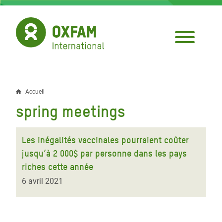
Aller
au
contenu
principal
Accueil
Fil
spring meetings
d'Ariane
Les inégalités vaccinales pourraient coûter
jusqu’à 2 000$ par personne dans les pays
riches cette année
6 avril 2021