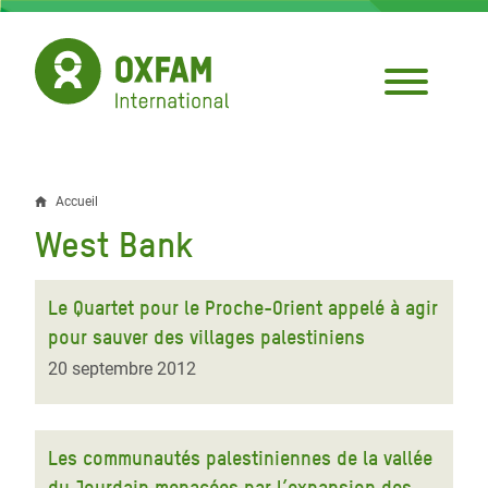
Aller
au
contenu
principal
Accueil
Fil
West Bank
d'Ariane
Le Quartet pour le Proche-Orient appelé à agir
pour sauver des villages palestiniens
20 septembre 2012
Les communautés palestiniennes de la vallée
du Jourdain menacées par l’expansion des