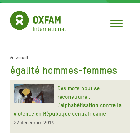
Aller
au
contenu
principal
Accueil
Fil
égalité hommes-femmes
d'Ariane
Des mots pour se
reconstruire :
l'alphabétisation contre la
violence en République centrafricaine
27 décembre 2019