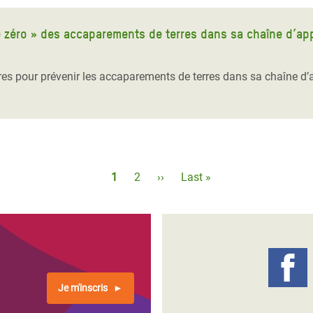
e zéro » des accaparements de terres dans sa chaîne d’a
es pour prévenir les accaparements de terres dans sa chaîne d’
Pagination
Page
1
Page
2
Page
››
Dernière
Last »
courante
suivante
page
Je m'inscris