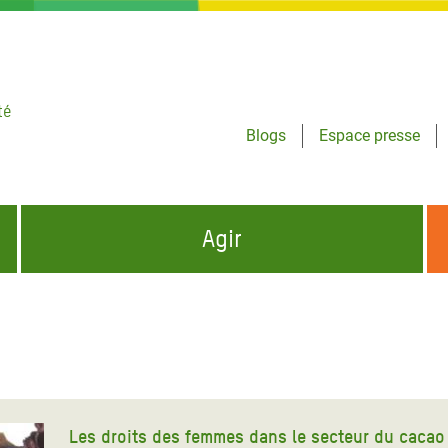
té
Blogs
Espace presse
Agir
NCES HUMANITAIRES
S'INFORMER ET RELAYER NOS MESSAGES
OXFAM DANS LE MONDE
QUI SOMMES-NOUS ?
 aux Dons pour la Crise
ban
à Gaza
Les droits des femmes dans le secteur du cacao