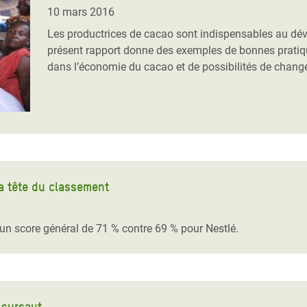
Climatique et
10 mars 2016
ntaire en Afrique de
Les productrices de cacao sont indispensables au dé
présent rapport donne des exemples de bonnes pratiq
dans l’économie du cacao et de possibilités de chan
 au Yémen
 des Réfugiés Rohingyas
ngladesh
 des Réfugié·es au
n du Sud
a tête du classement
en Syrie
 un score général de 71 % contre 69 % pour Nestlé.
 sursaut