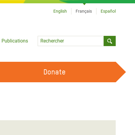
English
Français
Español
Language
Publications
Submit sea
Donate
TRAVAILLER AVEC NOUS
OUR FEMINIST PRINCIPLES
DEVENIR BÉNÉVOLE