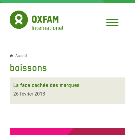
Aller
au
contenu
principal
Accueil
Fil
boissons
d'Ariane
La face cachée des marques
26 février 2013