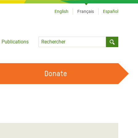
English
Français
Español
Language
Publications
Submit sea
Donate
TRAVAILLER AVEC NOUS
OUR FEMINIST PRINCIPLES
DEVENIR BÉNÉVOLE