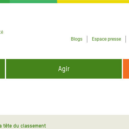
té
Blogs
Espace presse
Agir
NCES HUMANITAIRES
S'INFORMER ET RELAYER NOS MESSAGES
OXFAM DANS LE MONDE
QUI SOMMES-NOUS ?
 aux Dons pour la Crise
ban
à Gaza
a tête du classement