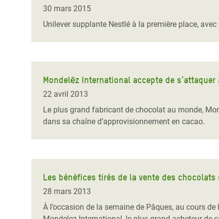
Conflits et Catastrophes
#MonClimatMonAvenir
Crise 
30 mars 2015
Alime
Unilever supplante Nestlé à la première place, avec
Inégalités Extrêmes et
Mettons Fin à la Souffrance qui se Cache
l’Est
Services Essentiels
Derrière notre Alimentation
Crise
Inequality and Rights in a
Les Violences Faites aux Femmes et aux
Digital Age
Filles, Ça Suffit !
Crise
Mondelēz International accepte de s’attaquer
au Ba
22 avril 2013
Gender, Rights, and Justice
Le plus grand fabricant de chocolat au monde, Mond
Crise
dans sa chaîne d’approvisionnement en cacao.
Souda
Crise 
Les bénéfices tirés de la vente des chocolats
28 mars 2013
À l’occasion de la semaine de Pâques, au cours de 
Mondelez International, le plus grand acheteur de c