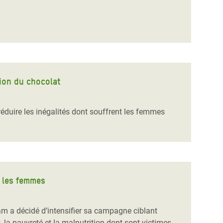
tion du chocolat
éduire les inégalités dont souffrent les femmes
r les femmes
am a décidé d’intensifier sa campagne ciblant
 la pauvreté et la malnutrition dont sont victimes