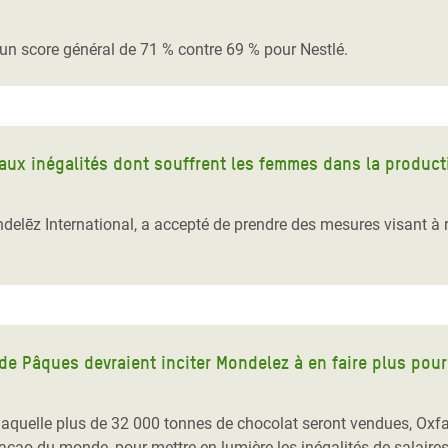
Climatique et
ntaire en Afrique de
 un score général de 71 % contre 69 % pour Nestlé.
 au Yémen
 des Réfugiés Rohingyas
 aux inégalités dont souffrent les femmes dans la produc
ngladesh
elēz International, a accepté de prendre des mesures visant à r
 des Réfugié·es au
n du Sud
en Syrie
 de Pâques devraient inciter Mondelez à en faire plus pou
laquelle plus de 32 000 tonnes de chocolat seront vendues, Oxf
acao du monde, pour mettre en lumière les inégalités de salaires,