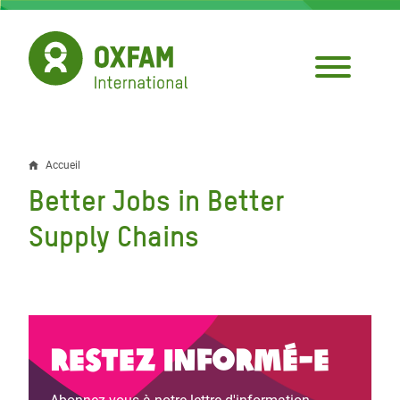
Aller
au
contenu
principal
Accueil
Fil
Better Jobs in Better
d'Ariane
Supply Chains
Restez informé-e