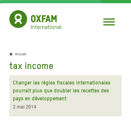
Aller
au
contenu
principal
Accueil
Fil
tax income
d'Ariane
Changer les règles fiscales internationales
pourrait plus que doubler les recettes des
pays en développement
2 mai 2014