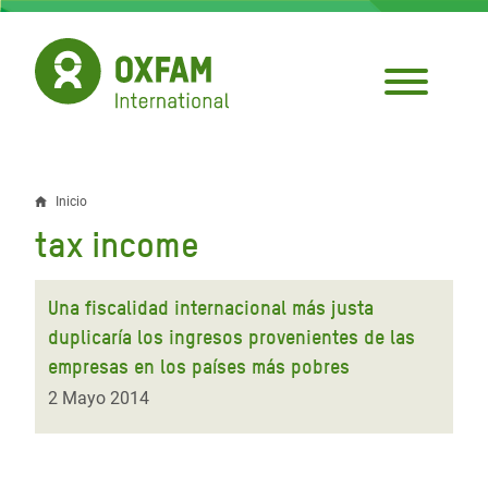
Pasar
al
contenido
principal
Inicio
Sobrescribir
tax income
enlaces
de
Una fiscalidad internacional más justa
ayuda
duplicaría los ingresos provenientes de las
empresas en los países más pobres
a
2 Mayo 2014
la
navegación