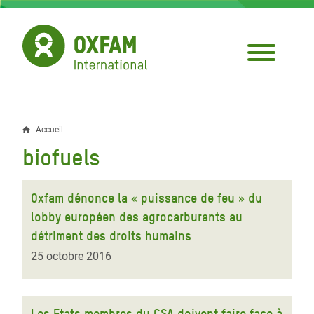
Aller
au
contenu
principal
Accueil
Fil
biofuels
d'Ariane
Oxfam dénonce la « puissance de feu » du
lobby européen des agrocarburants au
détriment des droits humains
25 octobre 2016
Les Etats membres du CSA doivent faire face à