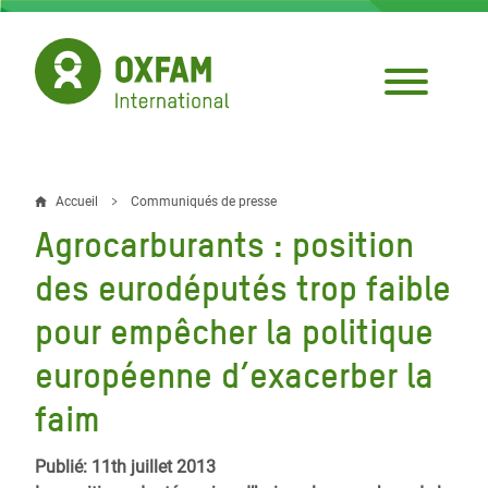
Aller
au
contenu
principal
Accueil
Communiqués de presse
Fil
Agrocarburants : position
d'Ariane
des eurodéputés trop faible
pour empêcher la politique
européenne d’exacerber la
faim
Publié: 11th juillet 2013