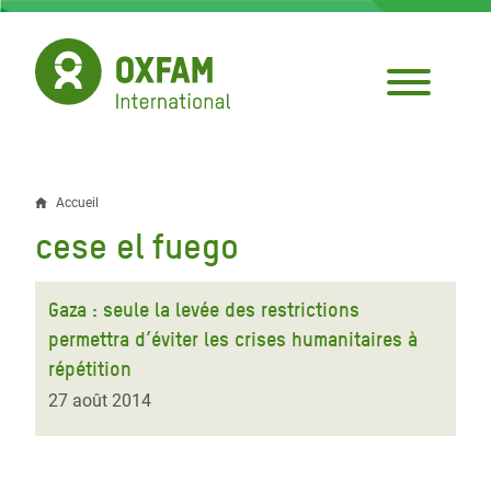
Aller
au
contenu
principal
Accueil
Fil
cese el fuego
d'Ariane
Gaza : seule la levée des restrictions
permettra d’éviter les crises humanitaires à
répétition
27 août 2014