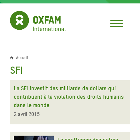
Aller
au
contenu
principal
Accueil
Fil
SFI
d'Ariane
La SFI investit des milliards de dollars qui
contribuent à la violation des droits humains
dans le monde
2 avril 2015
La souffrance des autres