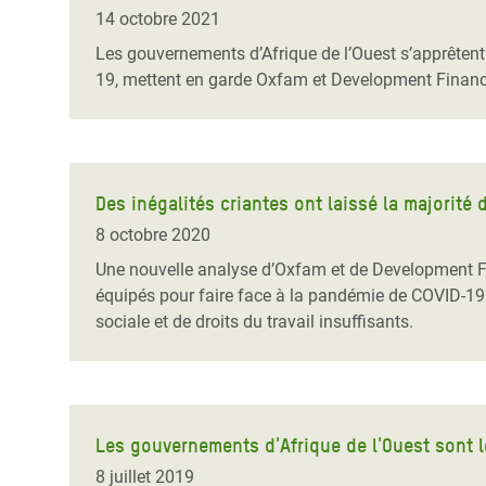
Conflits et Catastrophes
#MonClimatMonAvenir
Crise 
14 octobre 2021
Alime
Les gouvernements d’Afrique de l’Ouest s’apprêtent
Inégalités Extrêmes et
Mettons Fin à la Souffrance qui se Cache
l’Est
19, mettent en garde Oxfam et Development Finance
Services Essentiels
Derrière notre Alimentation
Crise
Inequality and Rights in a
Les Violences Faites aux Femmes et aux
Digital Age
Filles, Ça Suffit !
Crise
au Ba
Des inégalités criantes ont laissé la majorit
Gender, Rights, and Justice
8 octobre 2020
Crise
Une nouvelle analyse d’Oxfam et de Development Fin
Souda
équipés pour faire face à la pandémie de COVID-19 en
sociale et de droits du travail insuffisants.
Crise 
Les gouvernements d'Afrique de l'Ouest sont l
8 juillet 2019