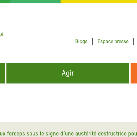
té
Blogs
Espace presse
Agir
NCES HUMANITAIRES
S'INFORMER ET RELAYER NOS MESSAGES
OXFAM DANS LE MONDE
QUI SOMMES-NOUS ?
 aux Dons pour la Crise
ban
à Gaza
ux forceps sous le signe d’une austérité destructrice pou