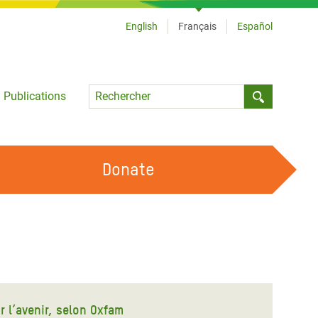
English
Français
Español
Language
Publications
Submit sea
Donate
TRAVAILLER AVEC NOUS
OUR FEMINIST PRINCIPLES
DEVENIR BÉNÉVOLE
r l’avenir, selon Oxfam