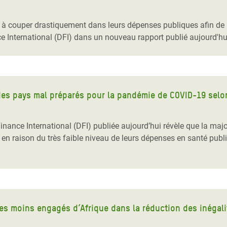
Climatique et
ntaire en Afrique de
 à couper drastiquement dans leurs dépenses publiques afin de 
 International (DFI) dans un nouveau rapport publié aujourd'hu
 au Yémen
 des Réfugiés Rohingyas
ngladesh
é des pays mal préparés pour la pandémie de COVID-19 selo
 des Réfugié·es au
ance International (DFI) publiée aujourd’hui révèle que la maj
n du Sud
 raison du très faible niveau de leurs dépenses en santé publiqu
en Syrie
es moins engagés d’Afrique dans la réduction des inégali