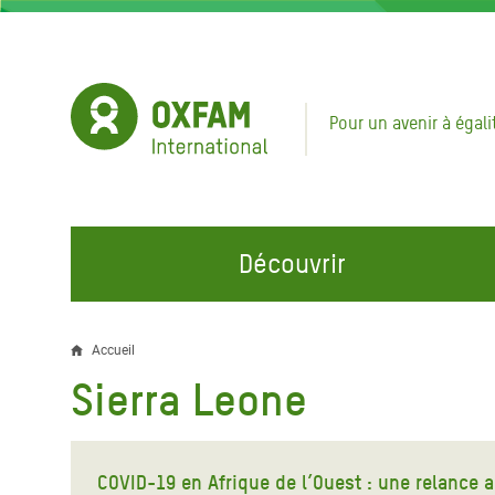
Aller
au
contenu
principal
Pour un avenir à égali
Découvrir
NOS DOMAINES D'ACTION
REJOINDRE NOS CAMPAGNES
URGE
Accueil
Fil
Sierra Leone
Eau et Assainissement
Climate Justice
Appel
d'Ariane
au Li
Alimentation, Climat et
Hands Off Our Spaces
Ressources Naturelles
Crise 
COVID-19 en Afrique de l’Ouest : une relance a
Rejoignez la Communauté