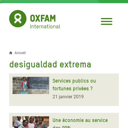
Aller
au
contenu
principal
Accueil
Fil
desigualdad extrema
d'Ariane
Services publics ou
fortunes privées ?
21 janvier 2019
Une économie au service
des 99%