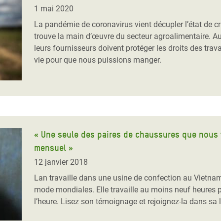
Climatique et
1 mai 2020
ntaire en Afrique de
La pandémie de coronavirus vient décupler l’état de 
trouve la main d’œuvre du secteur agroalimentaire. Au
leurs fournisseurs doivent protéger les droits des trav
 au Yémen
vie pour que nous puissions manger.
 des Réfugiés Rohingyas
ngladesh
 des Réfugié·es au
n du Sud
« Une seule des paires de chaussures que nous 
en Syrie
mensuel »
12 janvier 2018
Lan travaille dans une usine de confection au Vietna
mode mondiales. Elle travaille au moins neuf heures pa
l’heure. Lisez son témoignage et rejoignez-la dans sa lu