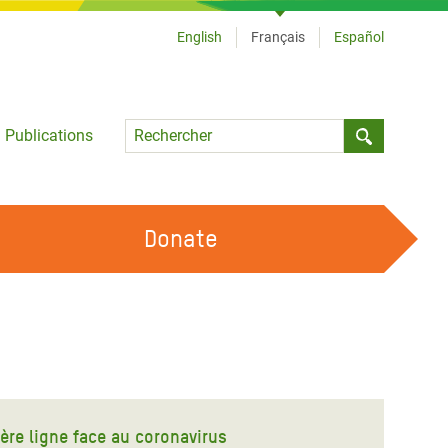
English
Français
Español
Language
Publications
Submit sea
Donate
TRAVAILLER AVEC NOUS
OUR FEMINIST PRINCIPLES
DEVENIR BÉNÉVOLE
ère ligne face au coronavirus