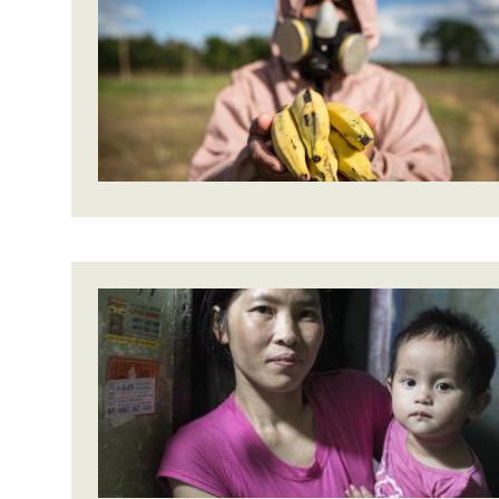
Conflits et Catastrophes
#MonClimatMonAvenir
Crise 
Alime
Inégalités Extrêmes et
Mettons Fin à la Souffrance qui se Cache
l’Est
Services Essentiels
Derrière notre Alimentation
Crise
Inequality and Rights in a
Les Violences Faites aux Femmes et aux
Digital Age
Filles, Ça Suffit !
Crise
au Ba
Gender, Rights, and Justice
Crise
Souda
Crise 