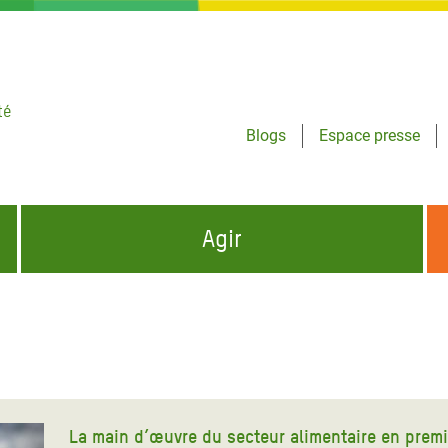
té
Blogs
Espace presse
Agir
NCES HUMANITAIRES
S'INFORMER ET RELAYER NOS MESSAGES
OXFAM DANS LE MONDE
QUI SOMMES-NOUS ?
 aux Dons pour la Crise
ban
à Gaza
La main d’œuvre du secteur alimentaire en premi