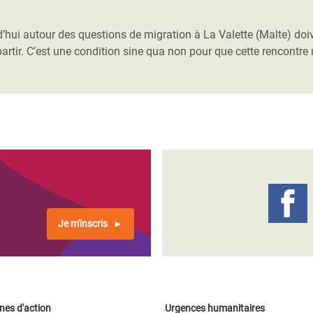
Climatique et
ntaire en Afrique de
d’hui autour des questions de migration à La Valette (Malte) do
tir. C’est une condition sine qua non pour que cette rencontre
 au Yémen
 des Réfugiés Rohingyas
ngladesh
 des Réfugié·es au
n du Sud
en Syrie
Je m'inscris
es d'action
Urgences humanitaires