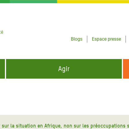
té
Blogs
Espace presse
Agir
NCES HUMANITAIRES
S'INFORMER ET RELAYER NOS MESSAGES
OXFAM DANS LE MONDE
QUI SOMMES-NOUS ?
 aux Dons pour la Crise
ban
à Gaza
r sur la situation en Afrique, non sur les préoccupations s