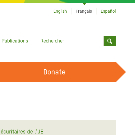
English
Français
Español
Language
Publications
Submit sea
Donate
TRAVAILLER AVEC NOUS
OUR FEMINIST PRINCIPLES
DEVENIR BÉNÉVOLE
écuritaires de l’UE