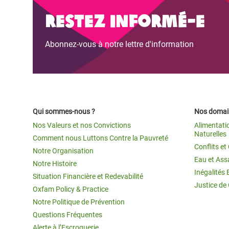
Conflits et Catastrophes
#MonClimatMonAvenir
Crise 
Restez informé-e
Alime
Inégalités Extrêmes et
Mettons Fin à la Souffrance qui se Cache
l’Est
Abonnez-vous à notre lettre d'information
Services Essentiels
Derrière notre Alimentation
Crise
Inequality and Rights in a
Les Violences Faites aux Femmes et aux
Digital Age
Filles, Ça Suffit !
Crise
au Ba
Gender, Rights, and Justice
Qui sommes-nous ?
Nos domain
Crise
Nos Valeurs et nos Convictions
Alimentati
Souda
Naturelles
Comment nous Luttons Contre la Pauvreté
Conflits e
Notre Organisation
Crise 
Eau et Ass
Notre Histoire
Inégalités 
Situation Financière et Redevabilité
Justice de
Oxfam Policy & Practice
Notre Politique de Prévention
Questions Fréquentes
Alerte à l’Escroquerie