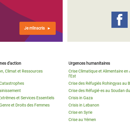
Climatique et
ntaire en Afrique de
Je m'inscris
 au Yémen
 des Réfugiés Rohingyas
ngladesh
es d'action
Urgences humanitaires
 des Réfugié·es au
on, Climat et Ressources
Crise Climatique et Alimentaire en 
n du Sud
l’Est
t Catastrophes
Crise des Réfugiés Rohingyas au 
en Syrie
ainissement
Crise des Réfugié·es au Soudan d
Extrêmes et Services Essentiels
Crisis in Gaza
 Genre et Droits des Femmes
Crisis in Lebanon
Crise en Syrie
Crise au Yémen