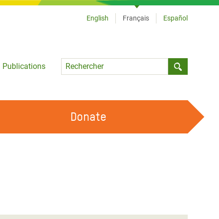
English
Français
Español
Language
Publications
Submit sea
Donate
TRAVAILLER AVEC NOUS
OUR FEMINIST PRINCIPLES
DEVENIR BÉNÉVOLE