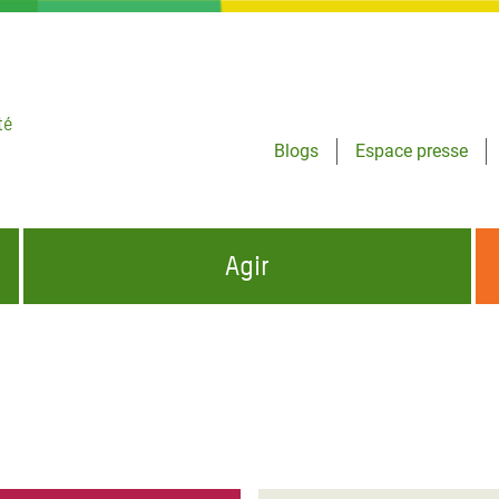
té
Blogs
Espace presse
Agir
NCES HUMANITAIRES
S'INFORMER ET RELAYER NOS MESSAGES
OXFAM DANS LE MONDE
QUI SOMMES-NOUS ?
 aux Dons pour la Crise
ban
à Gaza