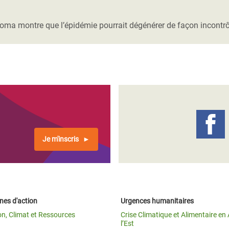
Climatique et
ntaire en Afrique de
oma montre que l’épidémie pourrait dégénérer de façon incontrô
 au Yémen
 des Réfugiés Rohingyas
ngladesh
 des Réfugié·es au
n du Sud
Je m'inscris
en Syrie
es d'action
Urgences humanitaires
on, Climat et Ressources
Crise Climatique et Alimentaire en 
l’Est