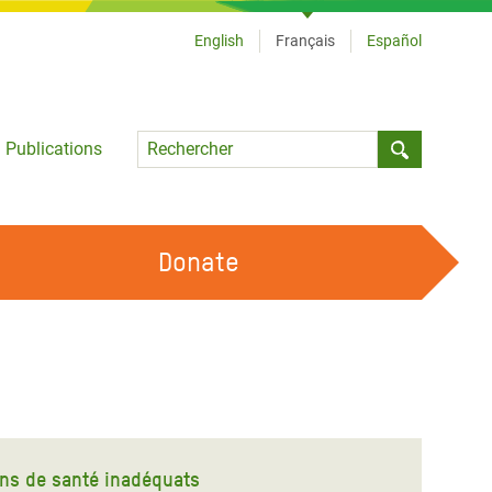
English
Français
Español
Language
Publications
Submit sea
Donate
TRAVAILLER AVEC NOUS
OUR FEMINIST PRINCIPLES
DEVENIR BÉNÉVOLE
ins de santé inadéquats