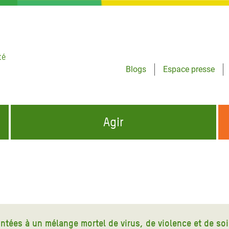
té
Blogs
Espace presse
Agir
NCES HUMANITAIRES
S'INFORMER ET RELAYER NOS MESSAGES
OXFAM DANS LE MONDE
QUI SOMMES-NOUS ?
 aux Dons pour la Crise
ban
à Gaza
ntées à un mélange mortel de virus, de violence et de so