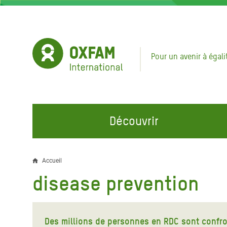
Aller
au
contenu
principal
Pour un avenir à égali
Découvrir
NOS DOMAINES D'ACTION
REJOINDRE NOS CAMPAGNES
URGE
Accueil
Fil
disease prevention
Eau et Assainissement
Climate Justice
Appel
d'Ariane
au Li
Alimentation, Climat et
Hands Off Our Spaces
Ressources Naturelles
Crise 
Des millions de personnes en RDC sont confro
Rejoignez la Communauté