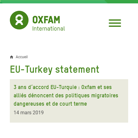
Aller
au
contenu
principal
Accueil
Fil
EU-Turkey statement
d'Ariane
3 ans d’accord EU-Turquie : Oxfam et ses
alliés dénoncent des politiques migratoires
dangereuses et de court terme
14 mars 2019