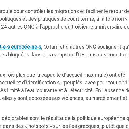
Climatique et
quie pour contrôler les migrations et faciliter le retour d
ntaire en Afrique de
politiques et des pratiques de court terme, à la fois non v
24 autres ONG à l’approche du troisième anniversaire de
 au Yémen
 des Réfugiés Rohingyas
nt-e-s europée-ne-s
, Oxfam et d’autres ONG soulignent qu
ngladesh
nes bloquées dans des camps de l’UE dans des condition
 des Réfugié·es au
n du Sud
x fois plus que la capacité d’accueil maximale) ont été
ccueil et d’identification surpeuplés, avec pour tout abri
en Syrie
 limité à l’eau courante et à l’électricité. En l’absence d
, elles y sont exposées aux violences, au harcèlement et
 déplorables sont le résultat de la politique européenne q
ans des « hotspots » sur les îles grecques, plutôt que d