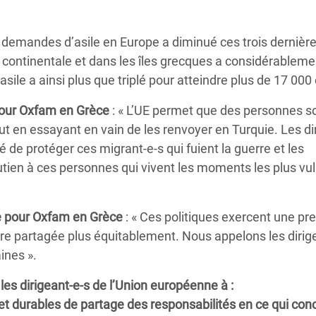
 demandes d’asile en Europe a diminué ces trois dernièr
ontinentale et dans les îles grecques a considérableme
le a ainsi plus que triplé pour atteindre plus de 17 000
pour Oxfam en Grèce
: « L’UE permet que des personnes s
t en essayant en vain de les renvoyer en Turquie. Les di
de protéger ces migrant-e-s qui fuient la guerre et les
outien à ces personnes qui vivent les moments les plus vu
ue pour Oxfam en Grèce
: « Ces politiques exercent une pr
être partagée plus équitablement. Nous appelons les dirig
aines ».
es dirigeant-e-s de l’Union européenne à :
et durables de partage des responsabilités en ce qui con