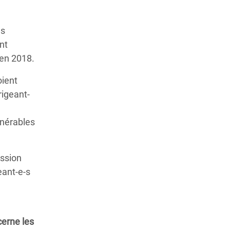
es
nt
 en 2018.
oient
rigeant-
lnérables
ession
eant-e-s
cerne les