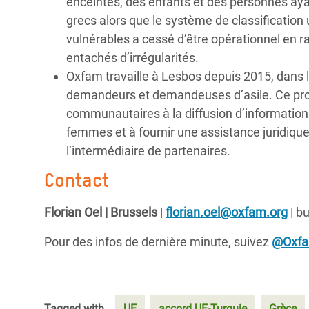
enceintes, des enfants et des personnes aya
grecs alors que le système de classification u
vulnérables a cessé d’être opérationnel en 
entachés d’irrégularités.
Oxfam travaille à Lesbos depuis 2015, dans 
demandeurs et demandeuses d’asile. Ce pr
communautaires à la diffusion d’informations
femmes et à fournir une assistance juridiqu
l’intermédiaire de partenaires.
Contact
Florian Oel | Brussels
|
florian.oel@oxfam.org
| b
Pour des infos de dernière minute, suivez
@Oxf
Tagged with
UE
accord UE-Turquie
Grèce