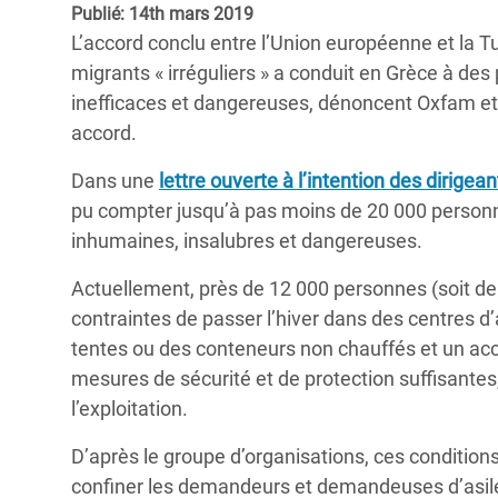
Publié: 14th mars 2019
Conflits et Catastrophes
#MonClimatMonAvenir
Crise 
L’accord conclu entre l’Union européenne et la Tur
Alime
Inégalités Extrêmes et
Mettons Fin à la Souffrance qui se Cache
migrants « irréguliers » a conduit en Grèce à des 
l’Est
Services Essentiels
Derrière notre Alimentation
inefficaces et dangereuses, dénoncent Oxfam et 
Crise
accord.
Inequality and Rights in a
Les Violences Faites aux Femmes et aux
Digital Age
Filles, Ça Suffit !
Crise
Dans une
lettre ouverte à l’intention des dirigea
au Ba
pu compter jusqu’à pas moins de 20 000 person
Gender, Rights, and Justice
inhumaines, insalubres et dangereuses.
Crise
Souda
Actuellement, près de 12 000 personnes (soit deu
contraintes de passer l’hiver dans des centres d’a
Crise 
tentes ou des conteneurs non chauffés et un accès
mesures de sécurité et de protection suffisantes
l’exploitation.
D’après le groupe d’organisations, ces conditions
confiner les demandeurs et demandeuses d’asile d