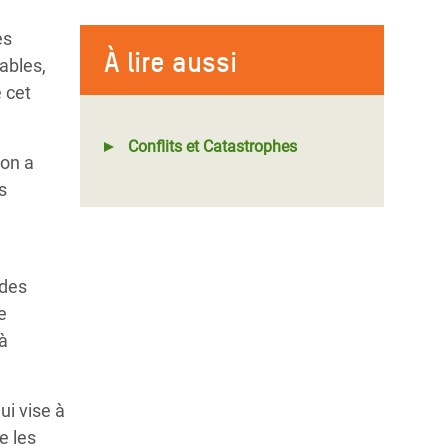
es
À lire aussi
iables,
 cet
Conflits et Catastrophes
’on a
s
 des
e
 à
ui vise à
e les