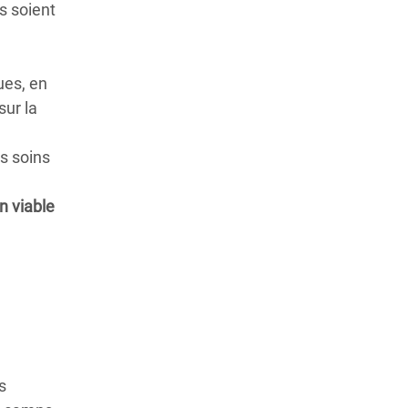
s soient
ues, en
sur la
es soins
n viable
s