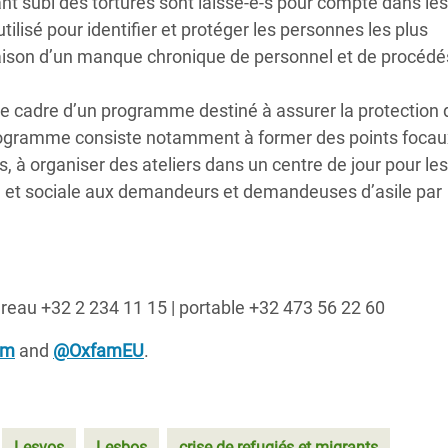
nt subi des tortures sont laissé-e-s pour compte dans l
tilisé pour identifier et protéger les personnes les plus
raison d’un manque chronique de personnel et de procédé
le cadre d’un programme destiné à assurer la protection 
ogramme consiste notamment à former des points focau
, à organiser des ateliers dans un centre de jour pour les
e et sociale aux demandeurs et demandeuses d’asile par
ureau +32 2 234 11 15 | portable +32 473 56 22 60
am
and
@OxfamEU
.
Lesvos
Lesbos
crise de refugiés et migrants