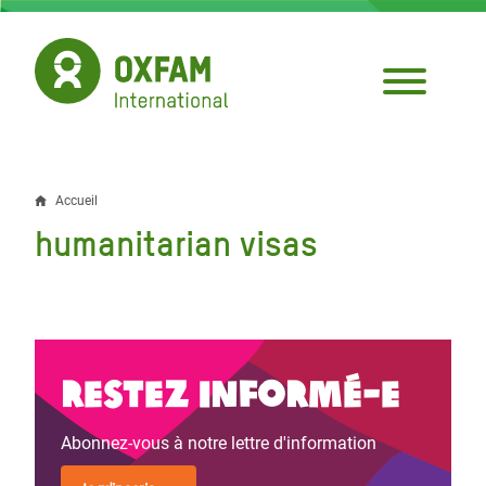
Aller
au
contenu
principal
Accueil
Fil
humanitarian visas
d'Ariane
Restez informé-e
Abonnez-vous à notre lettre d'information