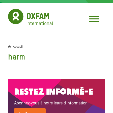
Aller
au
contenu
principal
Accueil
Fil
harm
d'Ariane
Restez informé-e
Abonnez-vous à notre lettre d'information