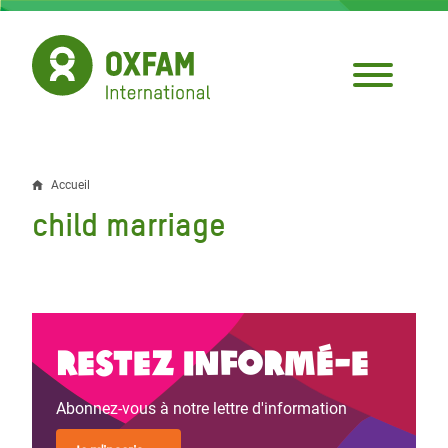
Aller
au
contenu
principal
Accueil
Fil
child marriage
d'Ariane
Restez informé-e
Abonnez-vous à notre lettre d'information