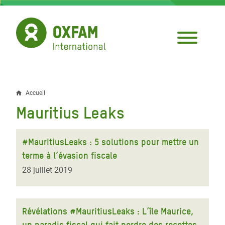
Aller
au
contenu
principal
Accueil
Fil
Mauritius Leaks
d'Ariane
#MauritiusLeaks : 5 solutions pour mettre un
terme à l’évasion fiscale
28 juillet 2019
Révélations #MauritiusLeaks : L’île Maurice,
un paradis fiscal qui fait perdre des recettes