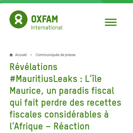
Aller
au
contenu
principal
Accueil
Communiqués de presse
Fil
Révélations
d'Ariane
#MauritiusLeaks : L’île
Maurice, un paradis fiscal
qui fait perdre des recettes
fiscales considérables à
l’Afrique – Réaction