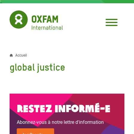
Aller
au
contenu
principal
Accueil
Fil
global justice
d'Ariane
Restez informé-e
Abonnez-vous à notre lettre d'information