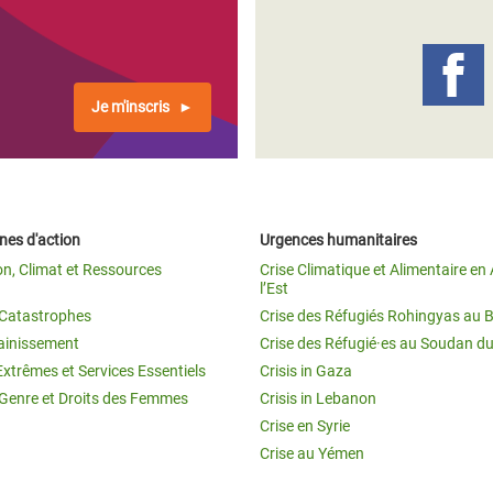
Climatique et
ntaire en Afrique de
Je m'inscris
 au Yémen
 des Réfugiés Rohingyas
ngladesh
es d'action
Urgences humanitaires
 des Réfugié·es au
on, Climat et Ressources
Crise Climatique et Alimentaire en 
n du Sud
l’Est
t Catastrophes
Crise des Réfugiés Rohingyas au 
en Syrie
ainissement
Crise des Réfugié·es au Soudan d
Extrêmes et Services Essentiels
Crisis in Gaza
 Genre et Droits des Femmes
Crisis in Lebanon
Crise en Syrie
Crise au Yémen