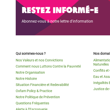
Conflits et Catastrophes
#MonClimatMonAvenir
Crise 
Restez informé-e
Alime
Inégalités Extrêmes et
Mettons Fin à la Souffrance qui se Cache
l’Est
Abonnez-vous à notre lettre d'information
Services Essentiels
Derrière notre Alimentation
Crise
Inequality and Rights in a
Les Violences Faites aux Femmes et aux
Digital Age
Filles, Ça Suffit !
Crise
au Ba
Gender, Rights, and Justice
Qui sommes-nous ?
Nos domain
Crise
Nos Valeurs et nos Convictions
Alimentati
Souda
Naturelles
Comment nous Luttons Contre la Pauvreté
Conflits e
Notre Organisation
Crise 
Eau et Ass
Notre Histoire
Inégalités 
Situation Financière et Redevabilité
Justice de
Oxfam Policy & Practice
Notre Politique de Prévention
Questions Fréquentes
Alerte à l’Escroquerie