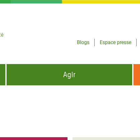
té
Blogs
Espace presse
Agir
NCES HUMANITAIRES
S'INFORMER ET RELAYER NOS MESSAGES
OXFAM DANS LE MONDE
QUI SOMMES-NOUS ?
 aux Dons pour la Crise
ban
à Gaza