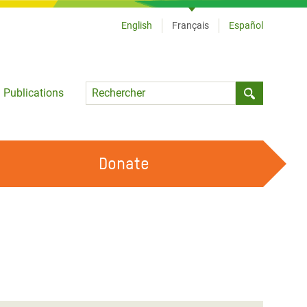
English
Français
Español
Language
Publications
Submit sea
Donate
TRAVAILLER AVEC NOUS
OUR FEMINIST PRINCIPLES
DEVENIR BÉNÉVOLE