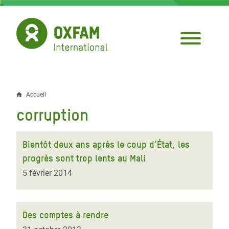
Aller
au
contenu
principal
Accueil
Fil
corruption
d'Ariane
Bientôt deux ans après le coup d’État, les
progrès sont trop lents au Mali
5 février 2014
Des comptes à rendre