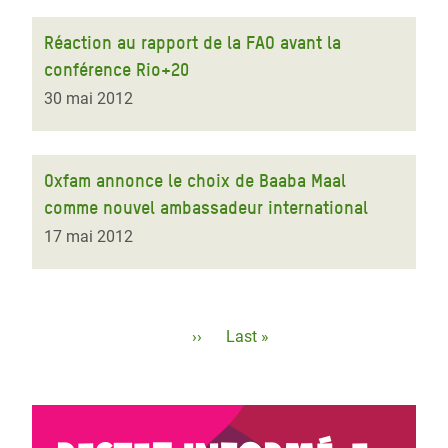
Réaction au rapport de la FAO avant la
conférence Rio+20
30 mai 2012
Oxfam annonce le choix de Baaba Maal
comme nouvel ambassadeur international
17 mai 2012
Pagination
Page
››
Dernière
Last »
suivante
page