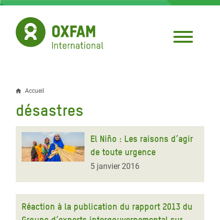
Aller
au
contenu
principal
Accueil
Fil
désastres
d'Ariane
El Niño : Les raisons d’agir
de toute urgence
5 janvier 2016
Réaction à la publication du rapport 2013 du
Groupe d’experts intergouvernemental sur