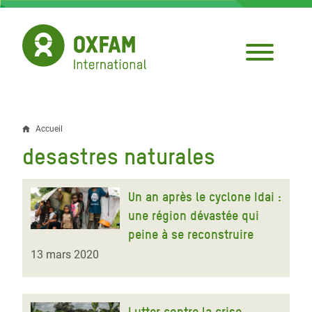
Aller
au
contenu
principal
Accueil
Fil
desastres naturales
d'Ariane
Un an après le cyclone Idai :
une région dévastée qui
peine à se reconstruire
13 mars 2020
Lutter contre la crise