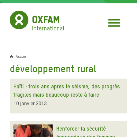
Aller
au
contenu
principal
Accueil
Fil
développement rural
d'Ariane
Haïti : trois ans après le séisme, des progrès
fragiles mais beaucoup reste à faire
10 janvier 2013
Renforcer la sécurité
économique des femmes