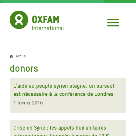
Aller
au
contenu
principal
Accueil
Fil
donors
d'Ariane
L'aide au peuple syrien stagne, un sursaut
est nécessaire à la conférence de Londres
1 février 2016
Crise en Syrie : les appels humanitaires
internationaux financés à moins de 10 %