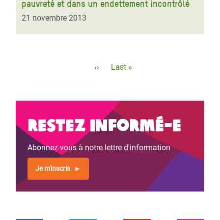
pauvreté et dans un endettement incontrôlé
21 novembre 2013
Pagination
Page
››
Dernière
Last »
suivante
page
Restez informé-e
Abonnez-vous à notre lettre d'information
Je m'inscris