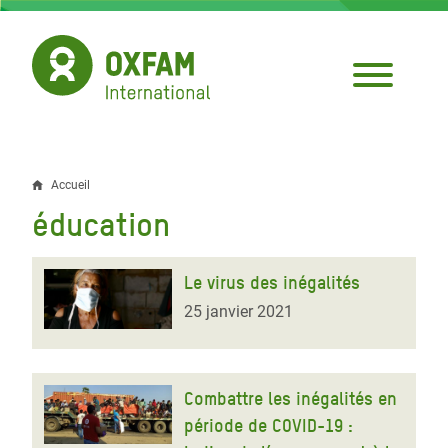
Aller
au
contenu
principal
Accueil
Fil
éducation
d'Ariane
Le virus des inégalités
25 janvier 2021
Combattre les inégalités en
période de COVID-19 :