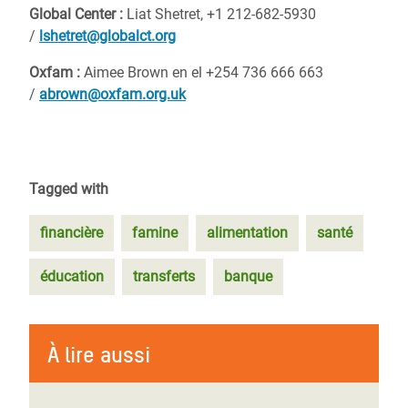
Global Center :
Liat Shetret, +1 212-682-5930
/
lshetret@globalct.org
Oxfam :
Aimee Brown en el +254 736 666 663
/
abrown@oxfam.org.uk
Tagged with
financière
famine
alimentation
santé
éducation
transferts
banque
À lire aussi