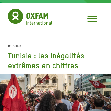
Aller
au
contenu
principal
Accueil
Fil
Tunisie : les inégalités
d'Ariane
extrêmes en chiffres