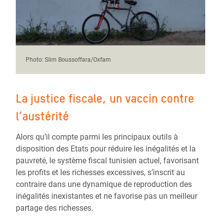
les familles aisées au profit de l’enseignement privé.
les difficultés.
souvent pas d’autre choix que d’accepter des emplois
plus influentes et aux entreprises, aux dépens des plus
précaires, peu décents et n’offrant pas de protection
pauvres et au détriment de services publics essentiels
sociale.
de qualité et accessibles à tous.
Photo: Slim Boussoffara/Oxfam
La justice fiscale, un vaccin contre
l’austérité
Alors qu’il compte parmi les principaux outils à
disposition des Etats pour réduire les inégalités et la
pauvreté, le système fiscal tunisien actuel, favorisant
les profits et les richesses excessives, s’inscrit au
contraire dans une dynamique de reproduction des
inégalités inexistantes et ne favorise pas un meilleur
partage des richesses.