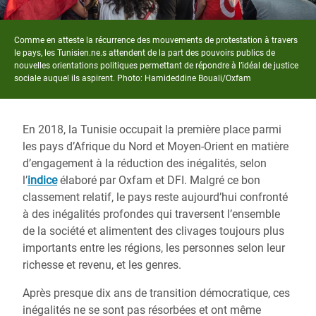
Comme en atteste la récurrence des mouvements de protestation à travers
le pays, les Tunisien.ne.s attendent de la part des pouvoirs publics de
nouvelles orientations politiques permettant de répondre à l’idéal de justice
sociale auquel ils aspirent. Photo: Hamideddine Bouali/Oxfam
En 2018, la Tunisie occupait la première place parmi
les pays d’Afrique du Nord et Moyen-Orient en matière
d’engagement à la réduction des inégalités, selon
l’
indice
élaboré par Oxfam et DFI. Malgré ce bon
classement relatif, le pays reste aujourd’hui confronté
à des inégalités profondes qui traversent l’ensemble
de la société et alimentent des clivages toujours plus
importants entre les régions, les personnes selon leur
richesse et revenu, et les genres.
Après presque dix ans de transition démocratique, ces
inégalités ne se sont pas résorbées et ont même