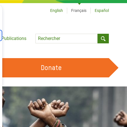
English
Français
Español
Language
Publications
Submit sea
Donate
TRAVAILLER AVEC NOUS
OUR FEMINIST PRINCIPLES
DEVENIR BÉNÉVOLE