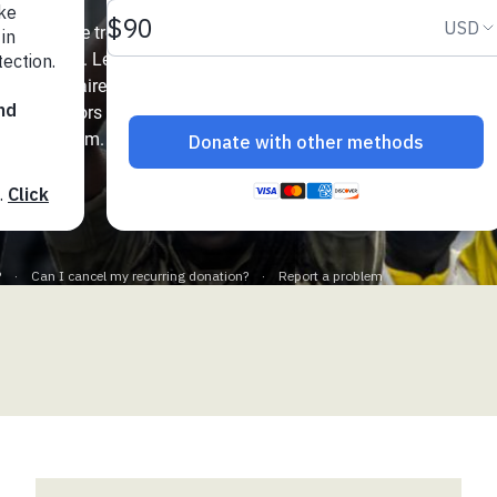
Climatique et
 un rythme trois fois
ntaire en Afrique de
précédentes. Le monde
0 milliardaires, dont la
histoire, alors qu’une
 au Yémen
re de la faim.
 des Réfugiés Rohingyas
ngladesh
 des Réfugié·es au
n du Sud
en Syrie