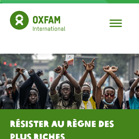
Aller
au
contenu
principal
Résister au Règne des
Plus Riches