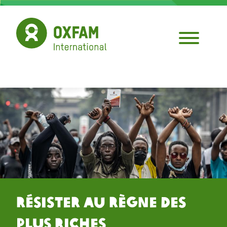
Aller
au
contenu
principal
Résister au Règne des
Plus Riches