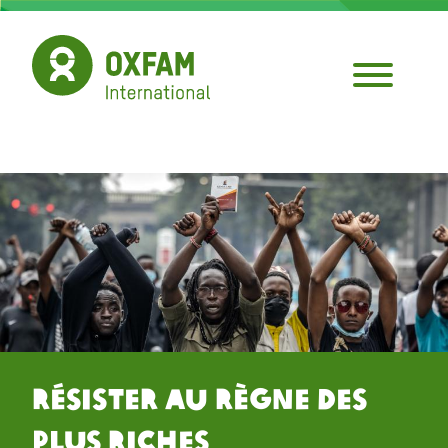
Aller
au
contenu
principal
Résister au Règne des
Plus Riches