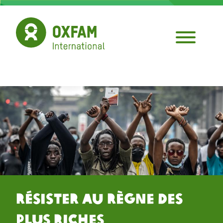
Aller
au
contenu
principal
Résister au Règne des
Plus Riches